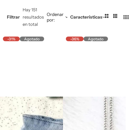
Crayones
Pentel
Hay 151
Ordenar
2
3
Filtrar
resultados
Características
por:
4
Estuches
POSCA
c
c
en total
c
o
o
o
Lapiceros
Prismacolor
l
l
-31%
Agotado
-36%
Agotado
l
u
u
u
m
m
Libretas, Blocks, Agendas
Sakura
m
n
n
n
a
a
Marcadores
Sharpie
a
s
s
s
Marcadores a base de alchool
Stabilo
Mochilas
Staedtler
Organizadores
Tombow