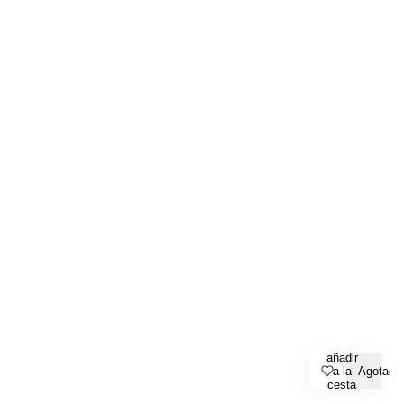
añadir
a la
Agotado
cesta