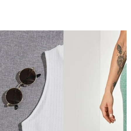
e
i
n
t
t
u
a
a
l