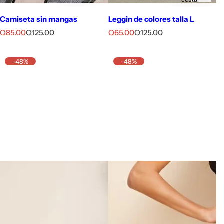
Camiseta sin mangas
Leggin de colores talla L
P
P
P
P
Q85.00
Q125.00
Q65.00
Q125.00
r
r
r
r
e
e
e
e
c
c
c
c
-48%
-48%
i
i
i
i
o
o
o
o
d
h
d
h
e
a
e
a
v
b
v
b
e
i
e
i
n
t
n
t
t
u
t
u
a
a
a
a
l
l