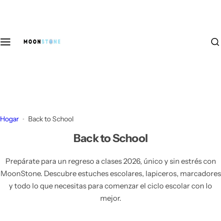
S
Productos
Marcas
Fashion
a
l
Acuarela
Canson
Lentes
t
a
r
Arte para niños
Crayola
Vestidos y Enterizos
a
l
Biblias
Edding
Tops
c
o
Hogar
Back to School
Brush Pen
Faber Castell
Bottoms
n
Back to School
t
Carpetas - 6 ring binder
Gelly Roll
Blazers
e
Prepárate para un regreso a clases 2026, único y sin estrés con
n
MoonStone. Descubre estuches escolares, lapiceros, marcadores
Cuadernos / Carpetas infinito
Karin Markers
Suéteres, Hoodies, Sudaderos
i
y todo lo que necesitas para comenzar el ciclo escolar con lo
d
mejor.
o
Cuadernos de Discos
Monami
Lona