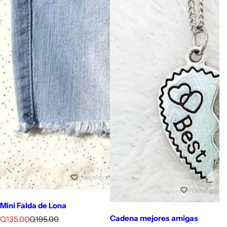
ESTUCHE PARA LÁPICES
P
P
Q165.00
Q195.00
r
r
e
e
c
c
i
i
o
o
d
h
e
a
v
b
e
i
Agotado
Agotado
n
t
Agotado
Agotad
t
u
Mini Falda de Lona
a
a
l
Cadena mejores amigas
P
P
Q135.00
Q195.00