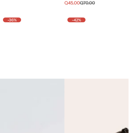
r
r
P
P
Q45.00
Q70.00
e
e
r
r
c
c
e
e
i
i
c
c
-36%
-42%
o
o
i
i
d
h
o
o
e
a
d
h
v
b
e
a
e
i
v
b
n
t
e
i
t
u
n
t
a
a
t
u
l
a
a
l