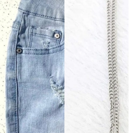
Otros
Zebra
Post It, Notas, Marca Páginas
Zig
Resaltadores
Stickers
Sellos
Washi Tape