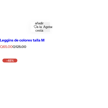
añadir
a la
Agotado
cesta
Leggins de colores talla M
P
P
Q65.00
Q125.00
r
r
e
e
c
c
-48%
i
i
o
o
d
h
e
a
v
b
e
i
n
t
t
u
a
a
l