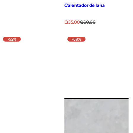
Calentador de lana
P
P
Q35.00
Q60.00
r
r
e
e
c
c
-52%
-59%
i
i
o
o
d
h
e
a
v
b
e
i
n
t
t
u
a
a
l