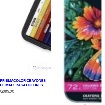
Agotado
Agotado
PRISMACOLOR CRAYONES
DE MADERA 24 COLORES
P
Q395.00
r
e
c