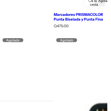
a la
Agotado
cesta
Marcadores PRISMACOLOR
Punta Biselada y Punta Fina
P
Q475.00
r
e
c
Agotado
Agotado
i
o
h
a
b
i
t
u
a
l