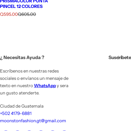
PRISMACOLOR PUNTA
PINCEL 12 COLORES
P
P
Q595.00
Q605.00
r
r
e
e
c
c
i
i
o
o
d
h
e
a
¿ Necesitas Ayuda ?
Suscríbete
v
b
e
i
n
t
Escríbenos en nuestras redes
t
u
sociales o envíanos un mensaje de
a
a
texto en nuestro
WhatsApp
y sera
l
un gusto atenderte.
Ciudad de Guatemala
+502 4179-6881
moonstonfashion.gt@gmail.com