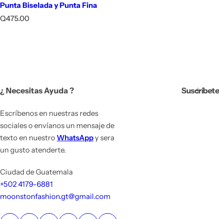
Punta Biselada y Punta Fina
P
Q475.00
r
e
c
i
o
h
a
¿ Necesitas Ayuda ?
Suscríbete
b
i
t
Escríbenos en nuestras redes
u
sociales o envíanos un mensaje de
a
texto en nuestro
WhatsApp
y sera
l
un gusto atenderte.
Ciudad de Guatemala
+502 4179-6881
moonstonfashion.gt@gmail.com