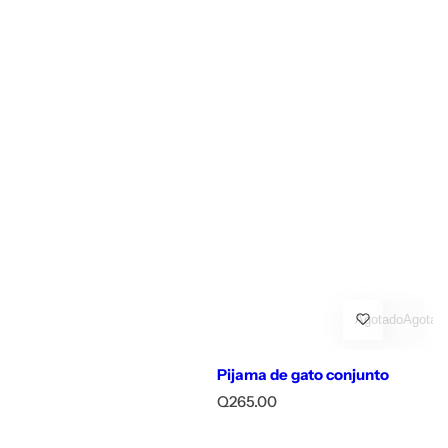
Agotado
Agotad
Pijama de gato conjunto
P
Q265.00
r
e