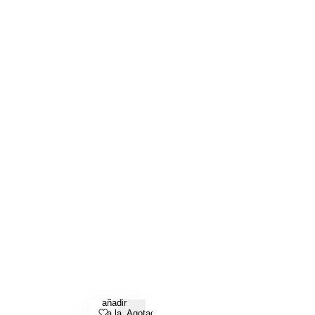
añadir
a la
Agotado