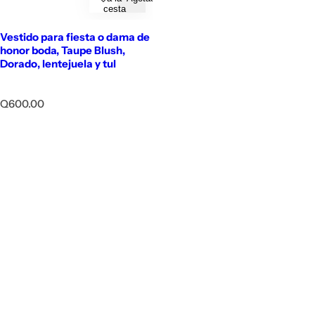
cesta
Vestido para fiesta o dama de
honor boda, Taupe Blush,
Dorado, lentejuela y tul
P
Q600.00
r
e
c
i
o
h
a
b
i
t
u
a
l