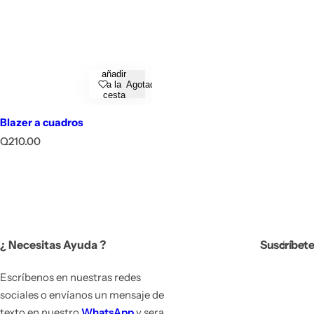
añadir
a la
Agotado
cesta
Blazer a cuadros
P
Q210.00
r
e
c
i
o
h
a
¿ Necesitas Ayuda ?
Suscríbete
b
i
t
Escríbenos en nuestras redes
u
sociales o envíanos un mensaje de
a
texto en nuestro
WhatsApp
y sera
l