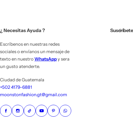
c
i
o
h
a
¿ Necesitas Ayuda ?
Suscríbete
b
i
t
Escríbenos en nuestras redes
u
sociales o envíanos un mensaje de
a
texto en nuestro
WhatsApp
y sera
l
un gusto atenderte.
Ciudad de Guatemala
+502 4179-6881
moonstonfashion.gt@gmail.com