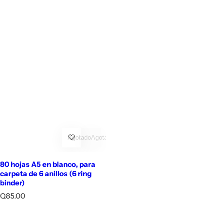
Agotado
Agotado
80 hojas A5 en blanco, para
carpeta de 6 anillos (6 ring
binder)
P
Q85.00
r
e