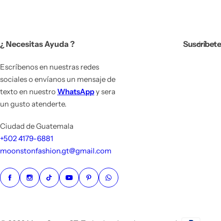
d
h
e
a
v
b
e
i
¿ Necesitas Ayuda ?
Suscríbete
n
t
t
u
a
a
Escríbenos en nuestras redes
l
sociales o envíanos un mensaje de
texto en nuestro
WhatsApp
y sera
un gusto atenderte.
Ciudad de Guatemala
+502 4179-6881
moonstonfashion.gt@gmail.com