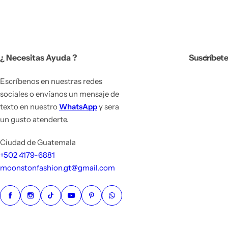
e
c
i
o
h
a
¿ Necesitas Ayuda ?
Suscríbete
b
i
t
Escríbenos en nuestras redes
u
sociales o envíanos un mensaje de
a
texto en nuestro
WhatsApp
y sera
l
un gusto atenderte.
Ciudad de Guatemala
+502 4179-6881
moonstonfashion.gt@gmail.com