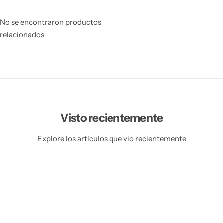
r
e
s
r
o
s
No se encontraron productos
n
o
relacionados
a
n
l
a
i
l
z
i
a
z
d
a
a
d
a
Visto recientemente
Explore los artículos que vio recientemente