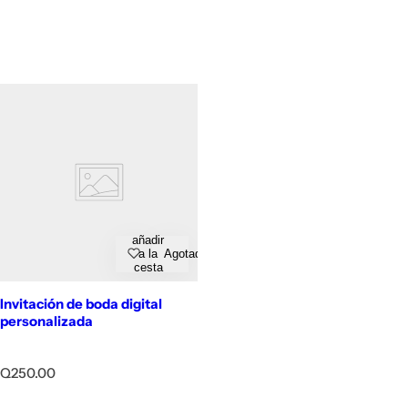
añadir
a la
Agotado
cesta
Invitación de boda digital
personalizada
P
Q250.00
r
e