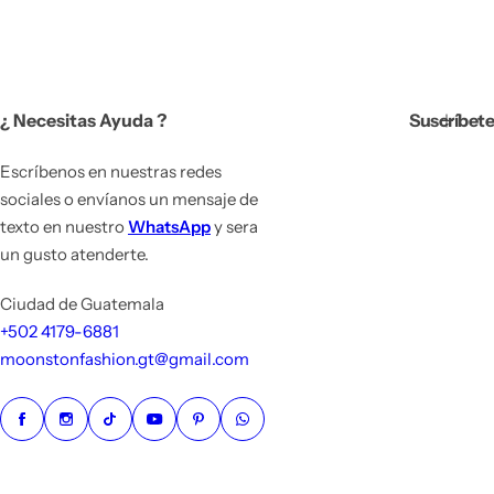
c
i
o
h
a
¿ Necesitas Ayuda ?
Suscríbete
b
i
t
Escríbenos en nuestras redes
u
sociales o envíanos un mensaje de
a
texto en nuestro
WhatsApp
y sera
l
un gusto atenderte.
Ciudad de Guatemala
+502 4179-6881
moonstonfashion.gt@gmail.com